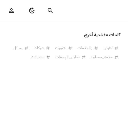
كلمات مفتاحية أخري
انفيديا
والخدمات
تصويت
شبكات
رسائل
خدمة_سحابية
تحليل_الهجمات
مشروعك