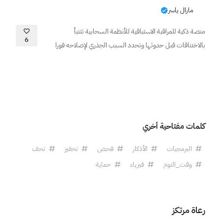
مارال ياسر
منصة ذكية للمراقبة الاستباقية للأنظمة السحابية تتنبأ
6
بالاختناقات قبل حدوثها وتحدد السبب الجذري لإصلاحه فورا
كلمات مفتاحية أخري
البرمجيات
الأذكار
فحص
تحفيز
تحف
وقت_النوم
فيزياء
حماية
رعاة مرتكز