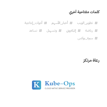
كلمات مفتاحية أخري
تطوير_الويب
أخبار_الأسهم
أدوات_إنتاجية
رياضة
إليكتروني
وتسهيل
نساعد
سيرة_بوكس
رعاة مرتكز