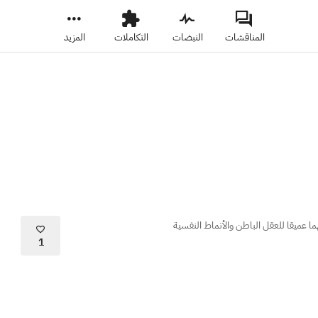
المناقشات
النبضات
التكاملات
المزيد
ا عميقا للعقل الباطن والأنماط النفسية
1