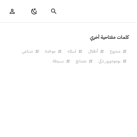
كلمات مفتاحية أخري
مشروع
أطفال
اسئله
موحّدة
صناعي
بومودورو_ذكي
مصانع
بسيطة