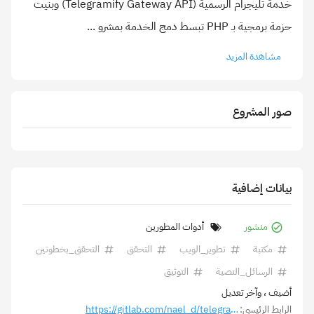
خدمة تليجرام الرسمية (Telegramify Gateway API) وبنيت
حزمة برمجية بـ PHP تبسط دمج الخدمة بمشرو
...
مشاهدة المزيد
صور المشروع
بيانات إضافية
منشور
أدوات المطورين
مكتبة
تطوير_الويب
التحقق
التحقق_بخطوتين
الرسائل_النصية
التوثيق
أضيف
، وآخر تعديل
الرابط الرئيسي:
https://gitlab.com/nael_d/telegramify