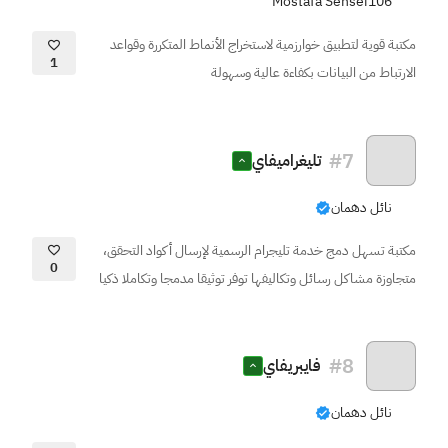
Mostafa Sensei106
مكتبة قوية لتطبيق خوارزمية لاستخراج الأنماط المتكررة وقواعد
1
الارتباط من البيانات بكفاءة عالية وسهولة
#
7
تليغراميفاي
نائل دهمان
مكتبة تسهل دمج خدمة تليجرام الرسمية لإرسال أكواد التحقق،
0
متجاوزة مشاكل رسائل وتكاليفها توفر توثيقا مدمجا وتكاملا ذكيا
#
8
فايبريفاي
نائل دهمان