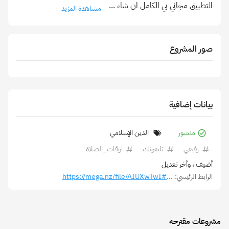
التطبيق مجاني بي الكامل ان شاء
...
مشاهدة المزيد
صور المشروع
بيانات إضافية
منشور
الدين الإسلامي
رفيقي
تليفونك
اوقات_الصلاة
أضيف
، وآخر تعديل
الرابط الرئيسي:
https://mega.nz/file/AIUXwTwI#uPBJOoelvan794LIlYpUuIo36Td1Kxql66D4n2OfHlQ
مشروعات مقترحه