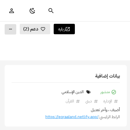
دعم (2)
زيارة
بيانات إضافية
منشور
الدين الإسلامي
الإدارة
ديني
القرآن
أضيف
، وآخر تعديل
الرابط الرئيسي:
https://eqraaland.netlify.app/