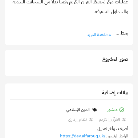
عمليات مركز تحفيظ القرآن الكريم رقمياً بدلاً من السجلات اليدوية
يغط
...
مشاهدة المزيد
صور المشروع
بيانات إضافية
منشور
الدين الإسلامي
القرآن_الكريم
نظام_إداري
أضيف
، وآخر تعديل
الرابط الرئيسي:
https://dev.alfarouq.uk/