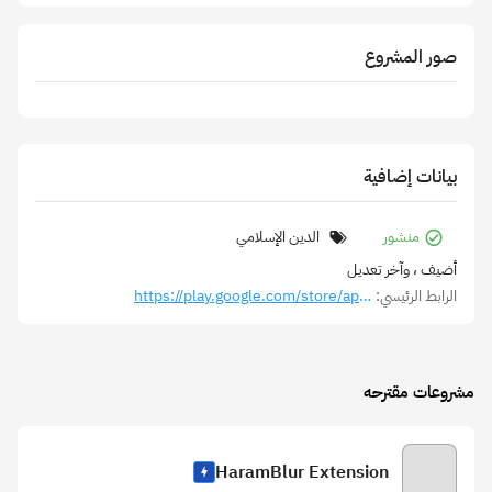
صور المشروع
بيانات إضافية
منشور
الدين الإسلامي
أضيف
، وآخر تعديل
الرابط الرئيسي:
https://play.google.com/store/apps/details?id=com.amrabdelhameed.ella_lyaabdoon
مشروعات مقترحه
HaramBlur Extension