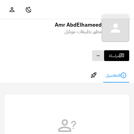
Amr AbdElhameed
مطور تطبيقات موبايل
مراسلة
التفاصيل