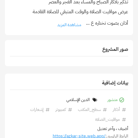
أذان بصوت تختاره ع
...
مشاهدة المزيد
صور المشروع
بيانات إضافية
منشور
الدين الإسلامي
أذكار
سطح_المكتب
كمبيوتر
إشعارات
مواقيت_الصلاة
أضيف
، وآخر تعديل
الرابط الرئيسي:
https://azkar-site.web.app/