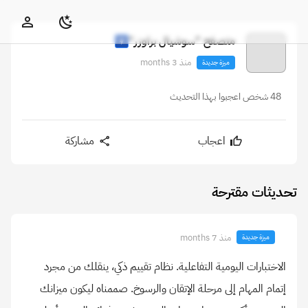
متصفح "سوشيال براوزر"
منذ 3 months
ميزة جديدة
48 شخص اعجبوا بهذا التحديث
اعجاب
مشاركة
تحديثات مقترحة
منذ 7 months
ميزة جديدة
الاختبارات اليومية التفاعلية. نظام تقييم ذكي، ينقلك من مجرد
إتمام المهام إلى مرحلة الإتقان والرسوخ. صممناه ليكون ميزانك