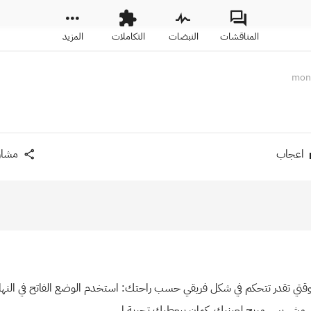
المناقشات
النبضات
التكاملات
المزيد
اعجاب
مشار
وقتي تقدر تتحكم في شكل فريقي حسب راحتك: استخدم الوضع الفاتح في النهار ا
لي مش بس مريح لعينيك، كمان بيعطيك تجربة ا...