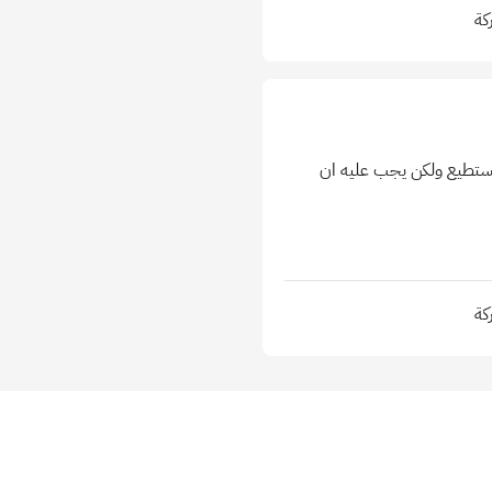
كة
يستطيع ولكن يجب عليه ان
كة