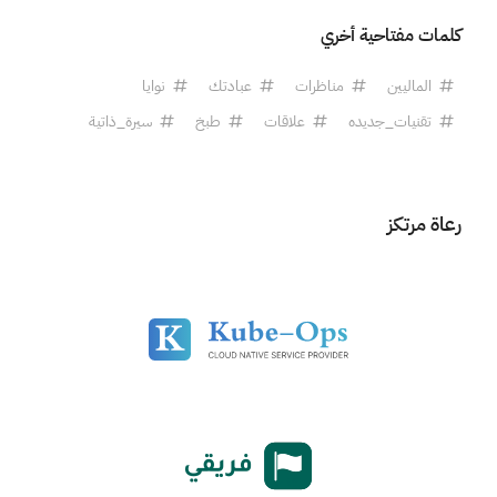
كلمات مفتاحية أخري
الماليين
مناظرات
عبادتك
نوايا
تقنيات_جديده
علاقات
طبخ
سيرة_ذاتية
رعاة مرتكز