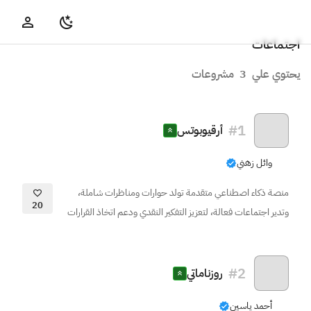
اجتماعات
يحتوي علي
3
مشروعات
#
1
أرقيوبوتس
وائل زهني
منصة ذكاء اصطناعي متقدمة تولد حوارات ومناظرات شاملة،
20
وتدير اجتماعات فعالة، لتعزيز التفكير النقدي ودعم اتخاذ القرارات
#
2
روزناماتي
أحمد ياسين