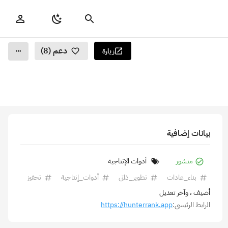
دعم (8)
زيارة
بيانات إضافية
منشور
أدوات الإنتاجية
بناء_عادات
تطوير_ذاتي
أدوات_إنتاجية
تحفيز
أضيف
، وآخر تعديل
الرابط الرئيسي:
https://hunterrank.app