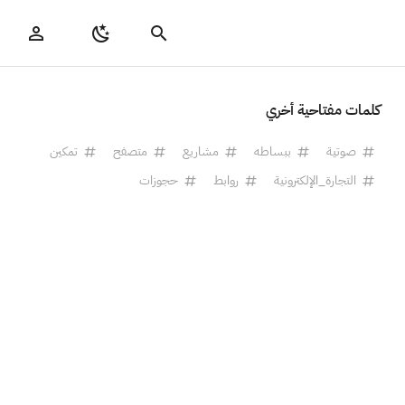
كلمات مفتاحية أخري
صوتية
ببساطه
مشاريع
متصفح
تمكين
التجارة_الإلكترونية
روابط
حجوزات