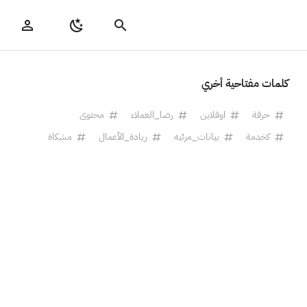
كلمات مفتاحية أخري
حرفة
اوفلاين
رضا_العملاء
محتوى
كخدمة
بيانات_مرئيه
ريادة_الأعمال
مشكاة