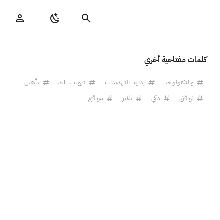
كلمات مفتاحية أخري
والتكنولوجيا
إدارة_التهديدات
فرونت_اند
تأهيل
توافق
ذكي
بلاير
مواقع