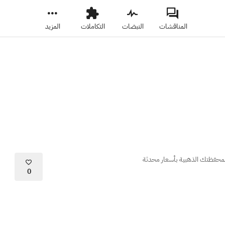
المناقشات
النبضات
التكاملات
المزيد
 لمحفظتك الذهبية بأسعار محدثة
0