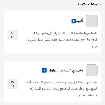
مشروعات مقترحه
قُمرة
منصة عربية متكاملة لإنشاء المتاجر الإلكترونية والمواقع
46
الاحترافية، تتيح للمستخدمين بناء حضور رقمي فعال بسهولة
ويسر
متصفح "سوشيال براوزر"
متصفح ويب متكامل يحمي خصوصيتك بمنع الإعلانات وأكواد
43
التتبع، مع إخفاء بصمة المتصفح وتوفير بيئة آمنة للمشاركة
والتحكم المتقدم