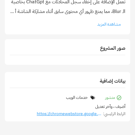
تعمل الإضافة على إخفاء سجل المحادثات مع ChatGpt بخاصية
الـ Blur، مما يمنع ظهور أي محتوى سابق أثناء مشاركة الشاشة أ
...
مشاهدة المزيد
صور المشروع
بيانات إضافية
منشور
خدمات الويب
أضيف
، وآخر تعديل
الرابط الرئيسي:
https://chromewebstore.google.com/detail/blurgpt-chatgpt-history-p/obaeijglpjijffbhgkdcidjgkodfaepd?hl=en-US&utm_source=ext_sidebar