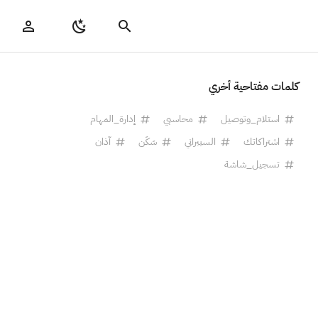
كلمات مفتاحية أخري
استلام_وتوصيل
محاسبي
إدارة_المهام
اشتراكاتك
السيبراني
سَكَن
آذان
تسجيل_شاشة