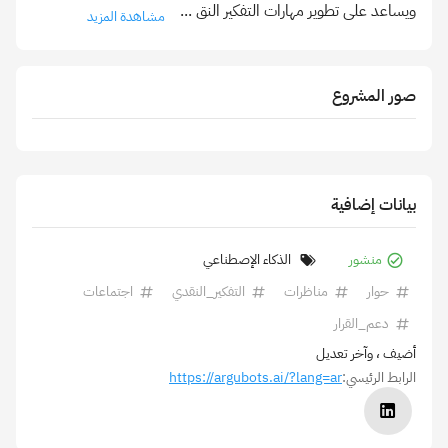
ويساعد على تطوير مهارات التفكير النق
...
مشاهدة المزيد
صور المشروع
بيانات إضافية
منشور
الذكاء الإصطناعي
حوار
مناظرات
التفكير_النقدي
اجتماعات
دعم_القرار
أضيف
، وآخر تعديل
الرابط الرئيسي:
https://argubots.ai/?lang=ar