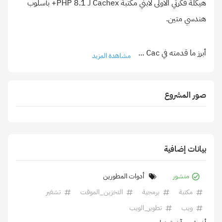
هيكلة فكرتي الأولى لأبني مكتبة Cachex لـ PHP 8.1+ بأسلوب
أبرز ما قدمته في Cac
...
مشاهدة المزيد
صور المشروع
بيانات إضافية
منشور
أدوات المطورين
مكتبة
برمجية
التخزين_الموقت
تشفير
ويب
تطوير_الويب