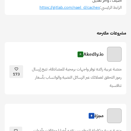
أضيف
، وآخر تعديل
الرابط الرئيسي:
https://gitlab.com/nael_d/cachex
مشروعات مقترحه
Akedly.io
منصة عربية رائدة توفر واجهات برمجية للمصادقة، تتيح إرسال
173
رموز التحقق لعملائك عبر الرسائل النصية والواتساب بأسعار
تنافسية
مجرّة
منصة عربية متكاملة للمطورين، تقدم أخبارا ومقالات وأدوات