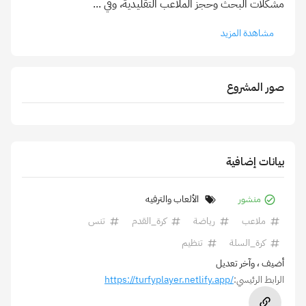
مشكلات البحث وحجز الملاعب التقليدية، وفي
...
مشاهدة المزيد
صور المشروع
بيانات إضافية
منشور
الألعاب والترفيه
ملاعب
رياضة
كرة_القدم
تنس
كرة_السلة
تنظيم
أضيف
، وآخر تعديل
الرابط الرئيسي:
https://turfyplayer.netlify.app/