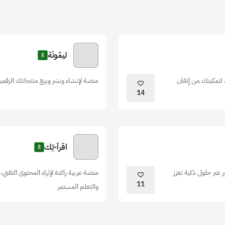
ليمُونَة
 لتمكينك من إتقان
منصة لإنشاء ونشر وبيع منتجاتك الرقمية
14
اقرأ-تِك
 عبر حلول ذكية تعزز
منصة عربية رائدة لإثراء المحتوى التقني
11
والتعلم المستمر