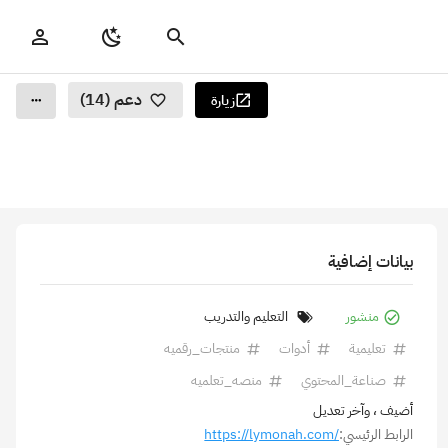
دعم (14)
زيارة
بيانات إضافية
منشور
التعليم والتدريب
تعليمية
أدوات
منتجات_رقميه
صناعة_المحتوي
منصه_تعلميه
أضيف
، وآخر تعديل
الرابط الرئيسي:
https://lymonah.com/