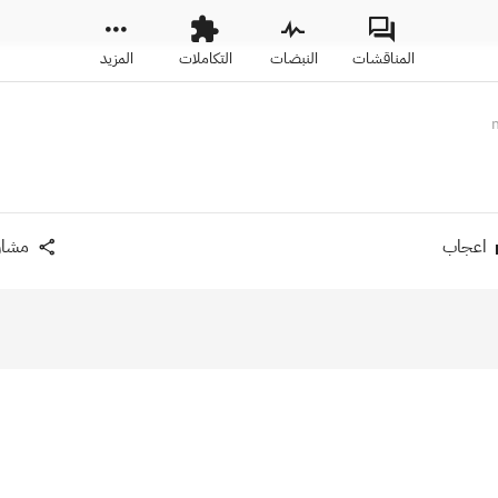
المناقشات
النبضات
التكاملات
المزيد
اعجاب
مشار