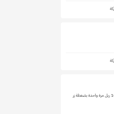
كة
كة
تم إطلاق تحديث جديد دلوقتي بقى تقدر انك: تربط تيليجرام وتخلي الريلز تنزل تلقائي لوحدها تنشئ من 1 لـ 100 ريل مرة واحدة بضغطة زر