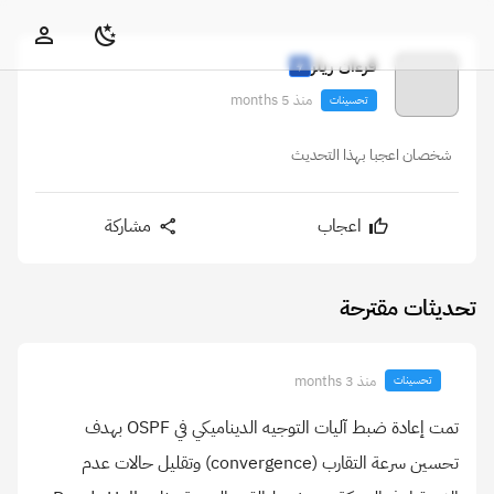
قرءان ريلز
منذ 5 months
تحسينات
شخصان اعجبا بهذا التحديث
اعجاب
مشاركة
تحديثات مقترحة
منذ 3 months
تحسينات
تمت إعادة ضبط آليات التوجيه الديناميكي في OSPF بهدف
تحسين سرعة التقارب (convergence) وتقليل حالات عدم