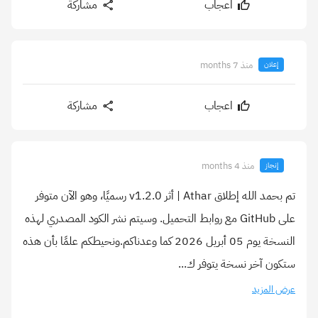
اعجاب
مشاركة
منذ 7 months
إعلان
اعجاب
مشاركة
منذ 4 months
إنجاز
تم بحمد الله إطلاق Athar | أثر v1.2.0 رسميًا، وهو الآن متوفر
على GitHub مع روابط التحميل. وسيتم نشر الكود المصدري لهذه
النسخة يوم 05 أبريل 2026 كما وعدناكم.ونحيطكم علمًا بأن هذه
ستكون آخر نسخة يتوفر ك...
عرض المزيد