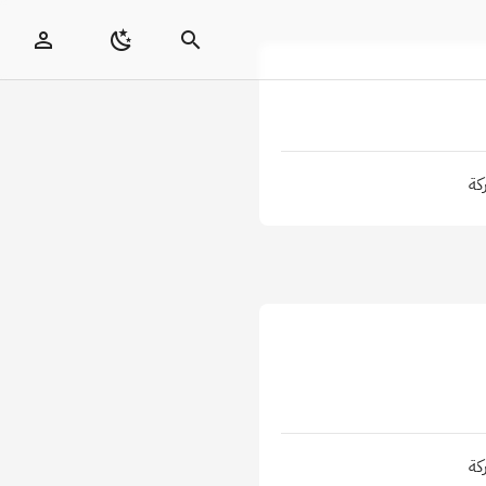
كة
كة