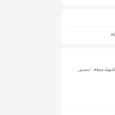
كة
س، عاشوراء، وعرفة. - تحسين