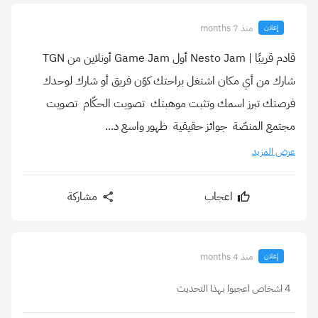
منذ 7 months
إعلان
قادم قريبًا | Nesto Jam أول Game Jam أونلاين من TGN
شارك من أي مكان اشتغل براحتك كوّن فريق أو شارك لوحدك
فرصتك تبرز اسمك وتثبت موهبتك ️ تصويت الحكّام ️ تصويت
مجتمع المنصّة ️ جوائز حقيقية ️ ظهور واسع د...
عرض المزيد
اعجاب
مشاركة
منذ 4 months
إعلان
4 اشخاص اعجبوا بهذا التحديث