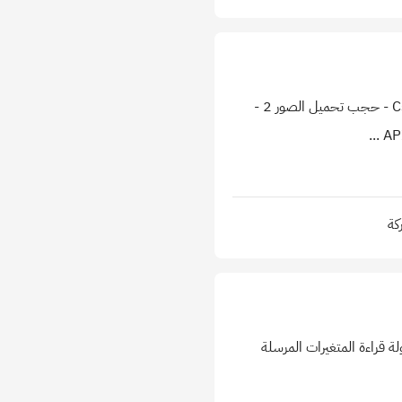
اضافة حجب مخصص لمحتوى المواقع على مستوى المتصفح او الموقع من خلال Csutom Setting Menu1 - حجب تحميل الصور 2 -
كة
Request Parameters [GET , POST دعم كامل ل Restful API مع سهولة قراءة المتغيرات المرسلة