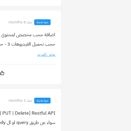
منذ 8 months
ميزة جديدة
حجب تحميل الفيديوهات 3 - حجب تحميل ملفات الجافاسكربت 4 - حجب تحميل ملف ال CSS 5 - حجم API ...
عرض المزيد
منذ 3 months
ميزة جديدة
سواء عن طريق query او ال bodyمع دعم القيم queryRaw لقراءة المتغيرات بدون تغيير حالة ا...