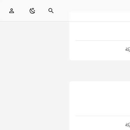
كة
كة