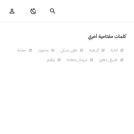
كلمات مفتاحية أخري
كتابة
الريفية
نفق_شبكي
محتوى
حماية
تفريغ_ذهني
مهمة_معقدة
ترقيم