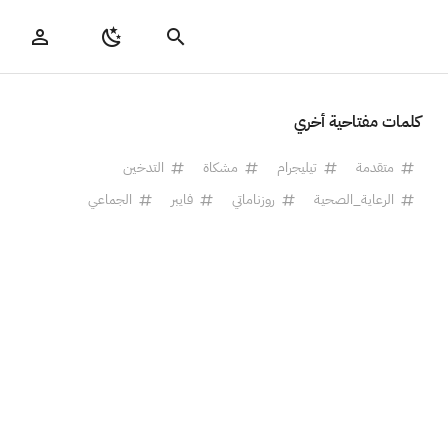
كلمات مفتاحية أخري
متقدمة
تيليجرام
مشكاة
التدخين
الرعاية_الصحية
روزناماتي
فايبر
الجماعي