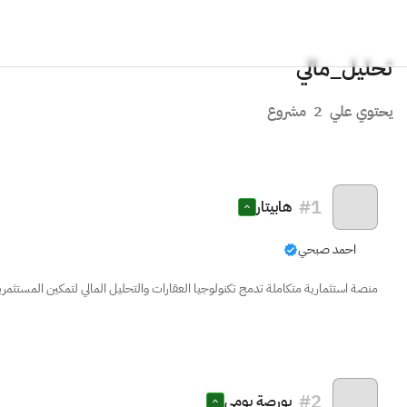
تحليل_مالي
يحتوي علي
2
مشروع
#
1
هابيتار
احمد صبحي
منصة استثمارية متكاملة تدمج تكنولوجيا العقارات والتحليل المالي لتمكين المستثمري
#
2
بورصة يومي