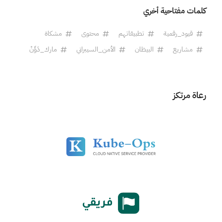
كلمات مفتاحية أخري
قيود_رقمية
تطبيقاتهم
محتوى
مشكاة
مشاريع
البيظان
الأمن_السيبراني
مارك_دَوِّنْ
رعاة مرتكز