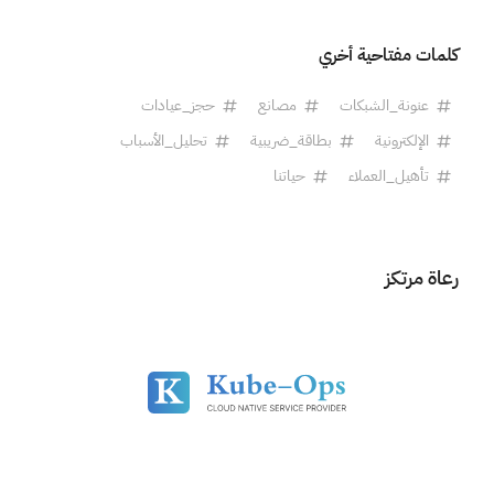
كلمات مفتاحية أخري
عنونة_الشبكات
مصانع
حجز_عيادات
الإلكترونية
بطاقة_ضريبية
تحليل_الأسباب
تأهيل_العملاء
حياتنا
رعاة مرتكز