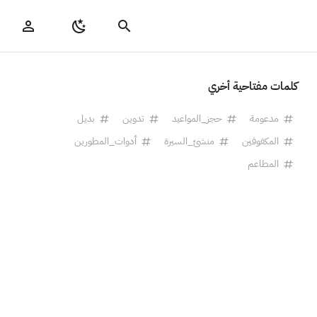
كلمات مفتاحية أخري
مدعومة
حجز_المواعيد
تدوين
بديل
المكفوفين
منشئ_السيرة
أدوات_المطورين
المطاعم