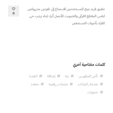
تطبيق فريد يتيح للمستخدمين الاستماع إلى تلاوتين مجهولتين
0
لنفس المقطع القرآني والتصويت للأجمل أثرا، لبناء ترتيب حي
للقراء بأصوات المستمعين
كلمات مفتاحية أخري
تأثير_المطورين
نية
إضافة
انفيديا
نمذجة_البيانات
منتجات_رقميه
متعدد
حجوزات