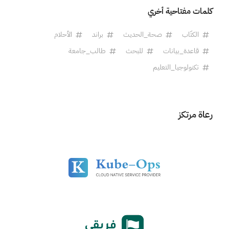
كلمات مفتاحية أخري
الكتّاب
صحة_الحديث
براند
الأحلام
قاعدة_بيانات
للبحث
طالب_جامعة
تكنولوجيا_التعليم
رعاة مرتكز