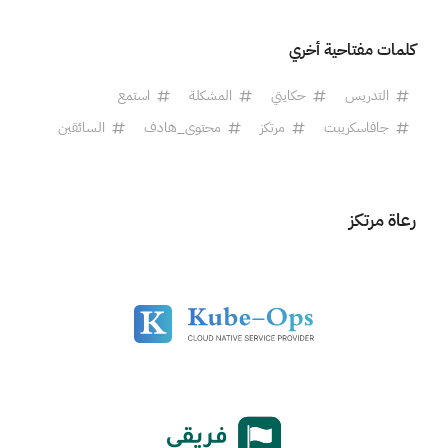
كلمات مفتاحية أخري
التدريس
حكايتي
المشكلة
استمع
جافاسكريبت
مرتكز
محتوى_هادف
السائقين
رعاة مرتكز