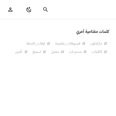
كلمات مفتاحية أخري
ماركداون
فيديوهات_تعليمية
اوقات_الصلاة
الكلمات
مشتريات
معمل
استمع
تأمين