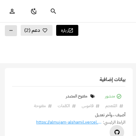
دعم (2)
زيارة
بيانات إضافية
منشور
مفتوح المصدر
المُعجم
قاموس
الكلمات
مفتوحة
أضيف
، وآخر تعديل
الرابط الرئيسي:
https://almujam-alshamil.vercel.app/