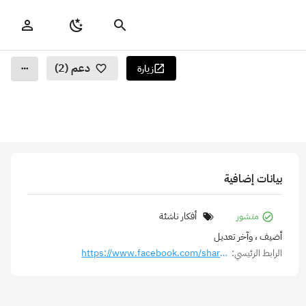
دعم (2)
زيارة
بيانات إضافية
منشور
أفكار ناشئة
أضيف
، وآخر تعديل
الرابط الرئيسي:
https://www.facebook.com/share/1859tvGhN2/