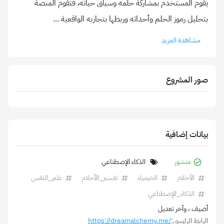
يقوم المستخدم بمشاركة حلمه وسياق حياته، فتقوم المنصة
بتحليل رموز الحلم وأحداثه وربطها بتجاربه الواقعية
...
مشاهدة المزيد
صور المشروع
بيانات إضافية
منشور
الذكاء الإصطناعي
الأحلام
الخيمياء
تفسير_الأحلام
علم_النفس
الذكاء_الإصطناعي
أضيف
، وآخر تعديل
الرابط الرئيسي:
https://dreamalchemy.me/