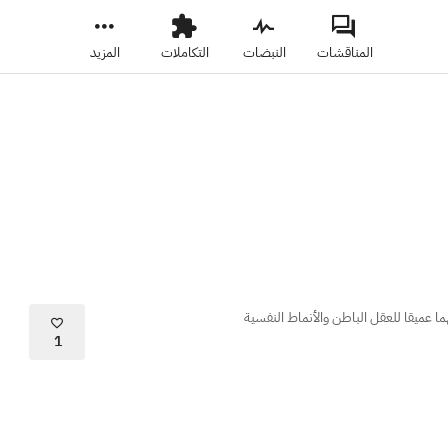
المناقشات
النبضات
التكاملات
المزيد
ا عميقا للعقل الباطن والأنماط النفسية
1