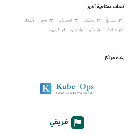
كلمات مفتاحية أخري
مصانع
مشكاة
المبيعات
محول_الأسماء
شاهدًا
تركيز
نحو
غيتهوب
رعاة مرتكز