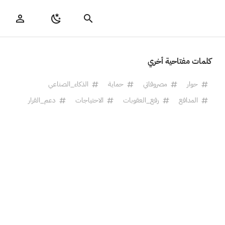
كلمات مفتاحية أخري
حوار
مصروفاتي
حماية
الذكاء_الصناعي
المدافع
رفع_العقوبات
الاحتياجات
دعم_القرار