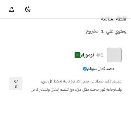
لقطة_شاشة
يحتوي علي
1
مشروع
#
1
نومورايز
محمد كمال سويلم
تطبيق ذكاء اصطناعي يعمل كذاكرة ثانية لحفظ كل شيء
3
واسترجاعه فورا ببحث دلالي ذكي، مع تنظيم تلقائي وتشفير كامل